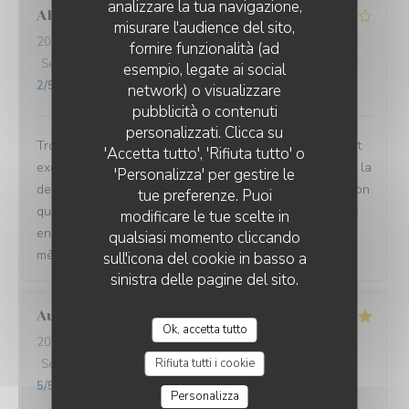
analizzare la tua navigazione,
Alexis
V
misurare l'audience del sito,
2024-09-12
- 21:00 - Ospiti 8
fornire funzionalità (ad
Servizio
:
4
/5
Atmosfera
:
4
/5
Cucina
:
3
/5
Qualità / Prezzo
:
esempio, legate ai social
2
/5
network) o visualizzare
PETIT NUAGE
pubblicità o contenuti
personalizzati. Clicca su
Troisième fois que je viens dans ce restaurant. Tout était
'Accetta tutto', 'Rifiuta tutto' o
exceptionel la première fois mais c'était pas le cas pour la
'Personalizza' per gestire le
deuxième et ce troisème fois. Désolé mais j'ai l'impression
tue preferenze. Puoi
que l'équipe cuisine a changé car les plats sont de plus
modificare le tue scelte in
en plus mois laboureux et le goût moins bon. Quand
qualsiasi momento cliccando
même il y a encore quelque produits de Qualité.
sull'icona del cookie in basso a
sinistra delle pagine del sito.
Aurélie
B
Ok, accetta tutto
2024-09-11
- 12:30 - Ospiti 5
Rifiuta tutti i cookie
Servizio
:
5
/5
Atmosfera
:
5
/5
Cucina
:
5
/5
Qualità / Prezzo
:
5
/5
Personalizza