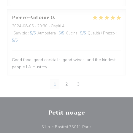
Pierre-Antoine
O
2024-08-06
- 20:30 - Ospiti 4
Servizio
:
5
/5
Atmosfera
:
5
/5
Cucina
:
5
/5
Qualità / Prezzo
:
5
/5
Good food, good cocktails, good wines, and the kindest
people ! A must try.
1
2
3
Petit nuage
((apre una nuova fines
51 rue Basfroi 75011 Paris