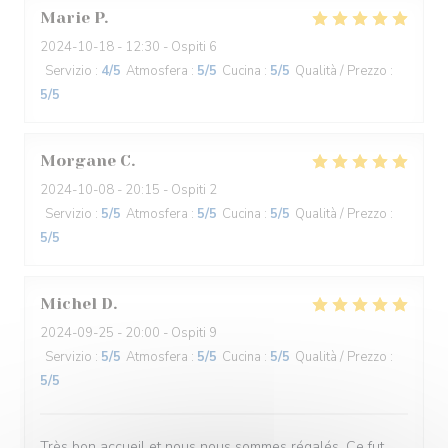
Marie
P
2024-10-18
- 12:30 - Ospiti 6
Servizio
:
4
/5
Atmosfera
:
5
/5
Cucina
:
5
/5
Qualità / Prezzo
:
5
/5
Morgane
C
2024-10-08
- 20:15 - Ospiti 2
Servizio
:
5
/5
Atmosfera
:
5
/5
Cucina
:
5
/5
Qualità / Prezzo
:
5
/5
Michel
D
2024-09-25
- 20:00 - Ospiti 9
Servizio
:
5
/5
Atmosfera
:
5
/5
Cucina
:
5
/5
Qualità / Prezzo
:
5
/5
Très bon accueil et nous nous sommes régalés. Ce fut