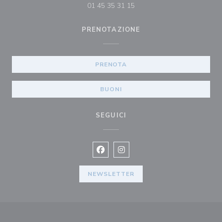
01 45 35 31 15
PRENOTAZIONE
PRENOTA
BUONI
SEGUICI
Facebook ((apre una nuova finestra)
Instagram ((apre una nuova fi
NEWSLETTER