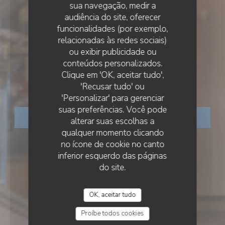
sua navegação, medir a
audiência do site, oferecer
funcionalidades (por exemplo,
relacionadas às redes sociais)
ou exibir publicidade ou
•
PARIS
conteúdos personalizados.
PETIT NUAGE
Clique em 'OK, aceitar tudo',
Petit nuage
'Recusar tudo' ou
'Personalizar' para gerenciar
suas preferências. Você pode
RESERVAR UMA MESA
alterar suas escolhas a
qualquer momento clicando
no ícone de cookie no canto
inferior esquerdo das páginas
do site.
OK, aceitar tudo
Proíbe todos cookies