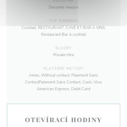
KUCHYNĚ
Desserts maison
TYP PODNIKU
Cocktail, RESTAURANT, CAVE ET BAR A VINS,
Restaurant Bar à cocktail
SLUŽBY
Private Hire
PLATEBNÍ METODY
Amex, Without contact, Paiement Sans
ContactPaiement Sans Contact, Cash, Visa,
American Express, Debit Card
OTEVÍRACÍ HODINY