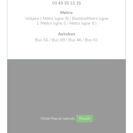
01 45 35 31 15
Metro
Voltaire ( Métro ligne 9) / Bastille(Metro ligne
1 /Metro ligne 5 / Metro ligne 8 )
Autobus
Bus 56 / Bus 69 / Bus 46 / Bus 61
Waze Map je vypnutý.
Povolit