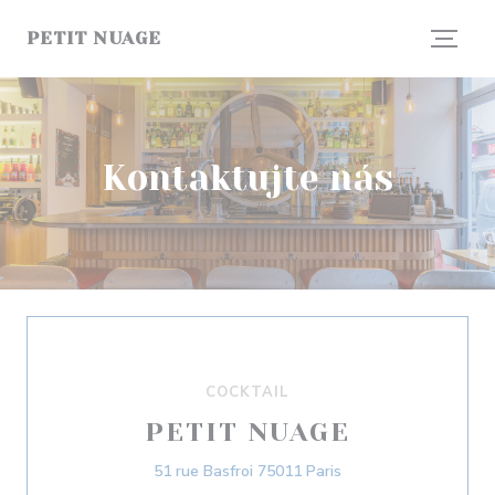
Panel pro správu cookies
PETIT NUAGE
Kontaktujte nás
COCKTAIL
PETIT NUAGE
((otevře se v novém 
51 rue Basfroi 75011 Paris