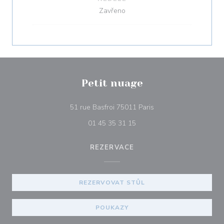
Zavřeno
Petit nuage
((otevře se v novém ok
51 rue Basfroi 75011 Paris
01 45 35 31 15
REZERVACE
REZERVOVAT STŮL
POUKAZY