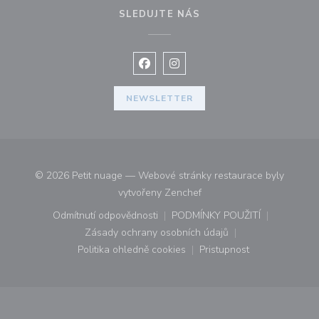
SLEDUJTE NÁS
Facebook ((otevře se v novém okně
Instagram ((otevře se v nové
NEWSLETTER
© 2026 Petit nuage — Webové stránky restaurace byly
((otevře se v novém okně))
vytvořeny
Zenchef
Odmítnutí odpovědnosti
PODMÍNKY POUŽITÍ
((otevře se v novém okně))
((otevře se v novém o
Zásady ochrany osobních údajů
((otevře se v novém okně))
Politika ohledně cookies
Pristupnost
((otevře se v novém okně))
((otevře se v novém o