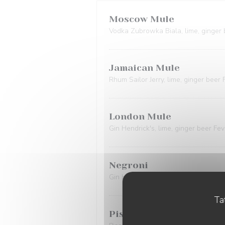
Moscow Mule
Vodka Zubrowka Biala, lime, ginger 
Jamaican Mule
Rhum Sailor Jerry, lime, ginger beer 
London Mule
Gin Hendrick's, lime, ginger beer Fev
Negroni
Gin Hendrick's, Vermouth rouge Doli
Tat
Pisco Sour