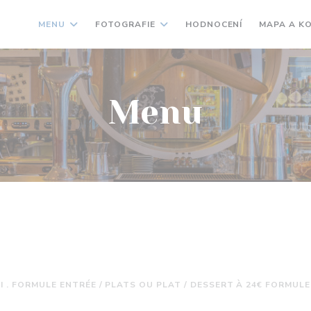
MENU
FOTOGRAFIE
HODNOCENÍ
MAPA A K
Menu
I . FORMULE ENTRÉE / PLATS OU PLAT / DESSERT À 24€ FORMULE 