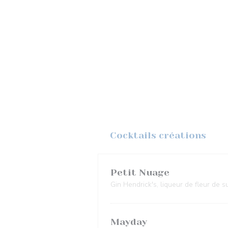
Cocktails créations
Petit Nuage
Gin Hendrick's, liqueur de fleur de 
Mayday