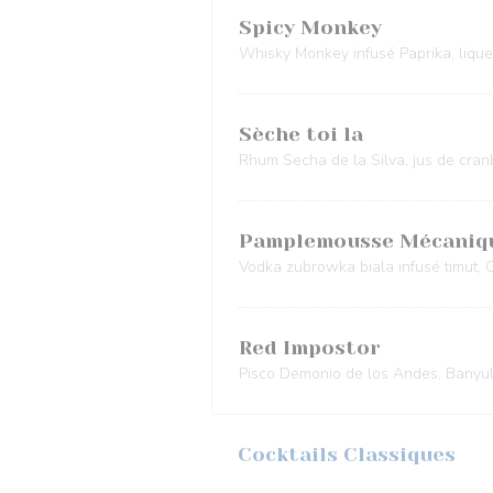
Spicy Monkey
Whisky Monkey infusé Paprika, liqueu
Sèche toi la
Rhum Secha de la Silva, jus de cranb
Pamplemousse Mécaniq
Vodka zubrowka biala infusé timut,
Red Impostor
Pisco Demonio de los Andes, Banyuls
Cocktails Classiques