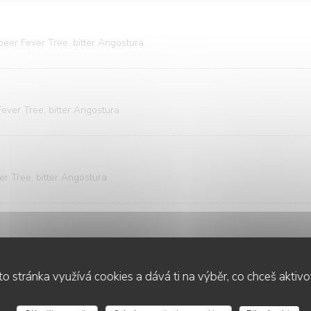
beer Fever Tree, bitter Angostura
Fever Tree, bitter Angostura
er Tree, bitter Angostura
n, Campari
o stránka využívá cookies a dává ti na výběr, co chceš aktiv
PETIT NUAGE