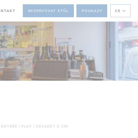
ONTAKT
REZERVOVAT STŮL
POUKAZY
CS
ENTRÉE / PLAT / DESSERT À 29€