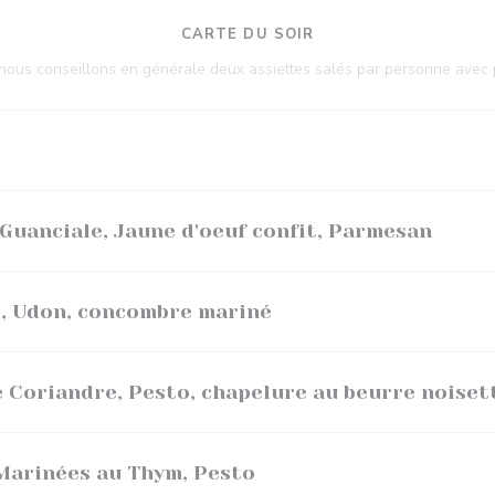
CARTE DU SOIR
, nous conseillons en générale deux assiettes salés par personne avec
uanciale, Jaune d'oeuf confit, Parmesan
é, Udon, concombre mariné
 Coriandre, Pesto, chapelure au beurre noiset
Marinées au Thym, Pesto