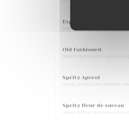
Pisco Demonio de los Andes, lime, eg
Expresso Martini
Vodka Zubrowka Biala, expresso, liq
Old Fashioned
Maker's Mark bourbon, zeste d'orang
Spritz Aperol
Aperol, prosecco, eau pétillante, or
Spritz fleur de sureau
Liqueur de fleur de sureau, prosecco,