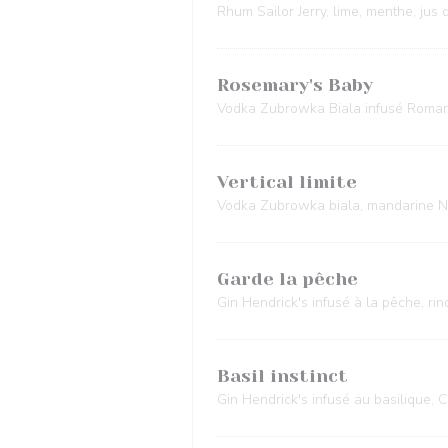
Rhum Sailor Jerry, lime, menthe, jus
Rosemary's Baby
Vodka Zubrowka Biala infusé Romarin
Vertical limite
Vodka Zubrowka biala, mandarine N
Garde la pêche
Gin Hendrick's infusé à la pêche, rin
Basil instinct
Gin Hendrick's infusé au basilique, Co