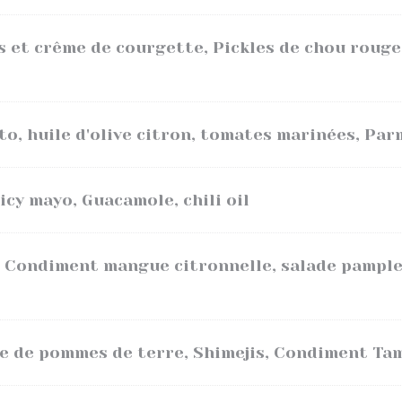
s et crême de courgette, Pickles de chou rouge
to, huile d'olive citron, tomates marinées, Pa
picy mayo, Guacamole, chili oil
, Condiment mangue citronnelle, salade pampl
e de pommes de terre, Shimejis, Condiment Ta