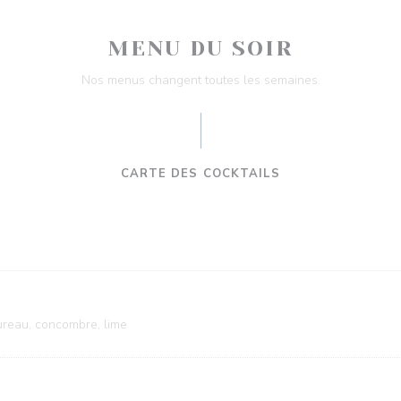
MENU DU SOIR
Nos menus changent toutes les semaines.
CARTE DES COCKTAILS
sureau, concombre, lime