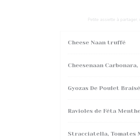
Petite assiette à partager
Cheese Naan truffé
Cheesenaan Carbonara, G
Gyozas De Poulet Brais
Ravioles de Féta Menthe
Stracciatella, Tomates 