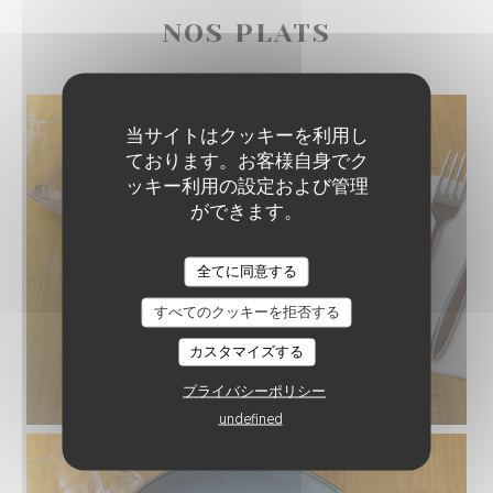
NOS PLATS
当サイトはクッキーを利用し
ております。お客様自身でク
ッキー利用の設定および管理
ができます。
PETIT NUAGE
全てに同意する
すべてのクッキーを拒否する
カスタマイズする
プライバシーポリシー
undefined