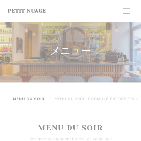
クッキー利用の管理について
PETIT NUAGE
メニュー
MENU DU SOIR
MENU DU MIDI . FORMULE ENTRÉE / PLA
MENU DU SOIR
Nos menus changent toutes les semaines.