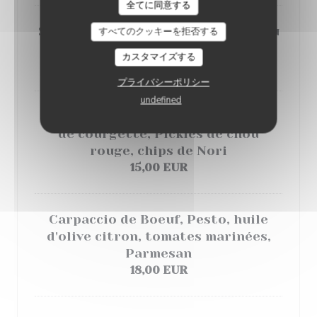
PETIT NUAGE
全てに同意する
Stracciatella, Tomates Marinées au
すべてのクッキーを拒否する
Thym, Pesto
カスタマイズする
15,00 EUR
プライバシーポリシー
undefined
Œuf Parfait, Tagliatelles et crême
de courgette, Pickles de chou
rouge, chips de Nori
15,00 EUR
Carpaccio de Boeuf, Pesto, huile
d'olive citron, tomates marinées,
Parmesan
18,00 EUR