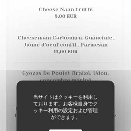
Cheese Naan truffé
9,00 EUR
Cheesenaan Carbonara, Guanciale,
Jaune d'oeuf confit, Parmesan
13,00 EUR
Gyozas De Poulet Braisé, Udon,
concombre mariné
15,00 EUR
当サイトはクッキーを利用し
ております。お客様自身でク
Ravioles de Féta Menthe Coriandre,
ッキー利用の設定および管理
Pesto, chapelure au beurre noisette
ができます。
15,00 EUR