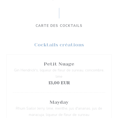
CARTE DES COCKTAILS
Cocktails créations
Petit Nuage
Gin Hendrick's, liqueur de fleur de sureau, concombre,
lime
13,00 EUR
Mayday
Rhum Sailor Jerry, lime, menthe, jus d'ananas, jus de
maracuja, liqueur de fleur de sureau