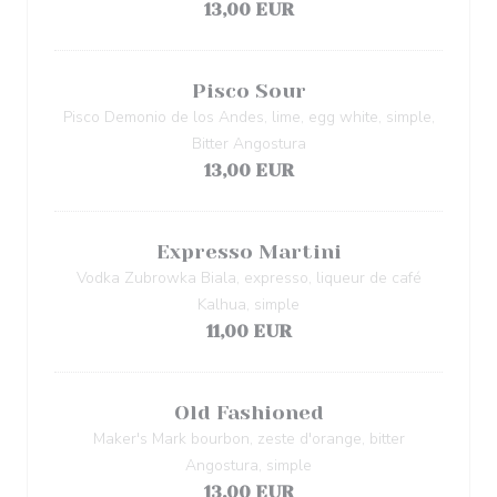
13,00 EUR
Pisco Sour
Pisco Demonio de los Andes, lime, egg white, simple,
Bitter Angostura
13,00 EUR
Expresso Martini
Vodka Zubrowka Biala, expresso, liqueur de café
Kalhua, simple
11,00 EUR
Old Fashioned
Maker's Mark bourbon, zeste d'orange, bitter
Angostura, simple
13,00 EUR