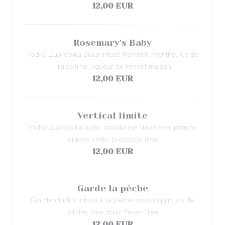
12,00 EUR
Rosemary's Baby
Vodka Zubrowka Biala infusé Romarin, menthe, jus de
Fraise,lime, liqueur de Piment maison
12,00 EUR
Vertical limite
Vodka Zubrowka biala, mandarine Napoleon, pomme
granny smith, prosecco, lime
12,00 EUR
Garde la pêche
Gin Hendrick's infusé à la pêche, rinquinquin, jus de
pêche, lime, tonic Fever Tree
12,00 EUR