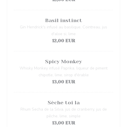
Basil instinct
Gin Hendrick's infusé au basilique, Cointreau, jus
d'aloe si, lime
12,00 EUR
Spicy Monkey
Whisky Monkey infusé Paprika, liqueur de piment
chipotle, lime, sirop d'érable
13,00 EUR
Sèche toi la
Rhum Secha de la Silva, jus de cranberry, jus de
pêche, lime, simple
13,00 EUR