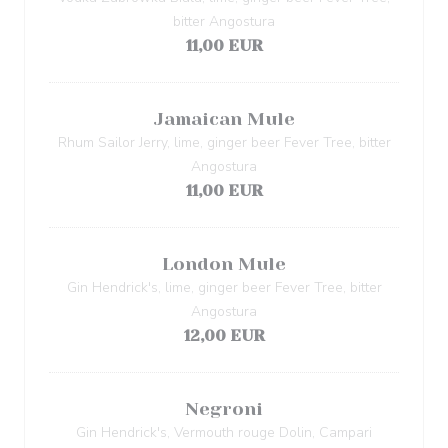
bitter Angostura
11,00 EUR
Jamaican Mule
Rhum Sailor Jerry, lime, ginger beer Fever Tree, bitter
Angostura
11,00 EUR
London Mule
Gin Hendrick's, lime, ginger beer Fever Tree, bitter
Angostura
12,00 EUR
Negroni
Gin Hendrick's, Vermouth rouge Dolin, Campari