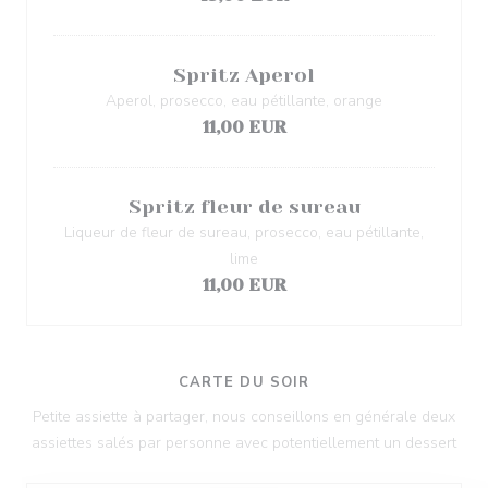
Spritz Aperol
Aperol, prosecco, eau pétillante, orange
11,00 EUR
Spritz fleur de sureau
Liqueur de fleur de sureau, prosecco, eau pétillante,
lime
11,00 EUR
CARTE DU SOIR
Petite assiette à partager, nous conseillons en générale deux
assiettes salés par personne avec potentiellement un dessert