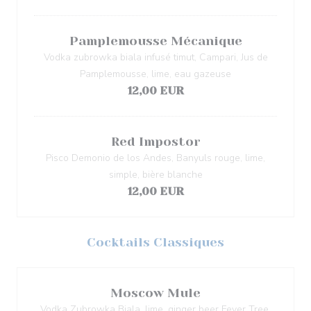
Pamplemousse Mécanique
Vodka zubrowka biala infusé timut, Campari, Jus de
Pamplemousse, lime, eau gazeuse
12,00 EUR
Red Impostor
Pisco Demonio de los Andes, Banyuls rouge, lime,
simple, bière blanche
12,00 EUR
Cocktails Classiques
Moscow Mule
Vodka Zubrowka Biala, lime, ginger beer Fever Tree,