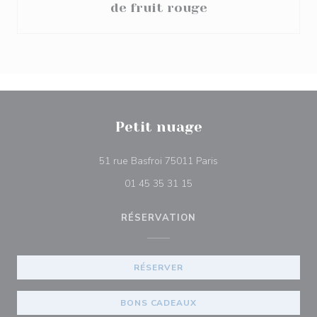
de fruit rouge
Petit nuage
((ouvre une nouvelle f
51 rue Basfroi 75011 Paris
01 45 35 31 15
RÉSERVATION
RÉSERVER
BONS CADEAUX