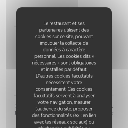
Cheese Naan truffé
9,00 EUR
Le restaurant et ses
partenaires utilisent des
cookies sur ce site, pouvant
Cheesenaan Carbonara, Guanciale,
impliquer la collecte de
Jaune d'oeuf confit, Parmesan
données à caractère
13,00 EUR
personnel. Les cookies dits «
nécessaires » sont obligatoires
et installés par défaut.
Gyozas De Poulet Braisé, Udon,
D'autres cookies facultatifs
concombre mariné
nécessitent votre
15,00 EUR
consentement. Ces cookies
facultatifs servent à analyser
votre navigation, mesurer
Ravioles de Féta Menthe Coriandre,
l'audience du site, proposer
Pesto, chapelure au beurre noisette
des fonctionnalités (ex : en lien
15,00 EUR
avec les réseaux sociaux) ou