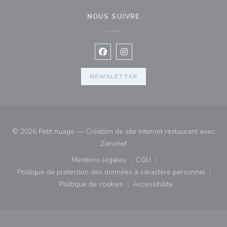
NOUS SUIVRE
Facebook ((ouvre une nouvelle fenê
Instagram ((ouvre une nouvell
NEWSLETTER
© 2026 Petit nuage — Création de site internet restaurant avec
((ouvre une nouvelle fenêtre))
Zenchef
Mentions légales
CGU
((ouvre une nouvelle fenêtre))
((ouvre une nouvelle fenê
Politique de protection des données à caractère personnel
((ouvre une nouvelle fenêtre))
Politique de cookies
Accessibilite
((ouvre une nouvelle fenêtre))
((ouvre une nouvelle fe