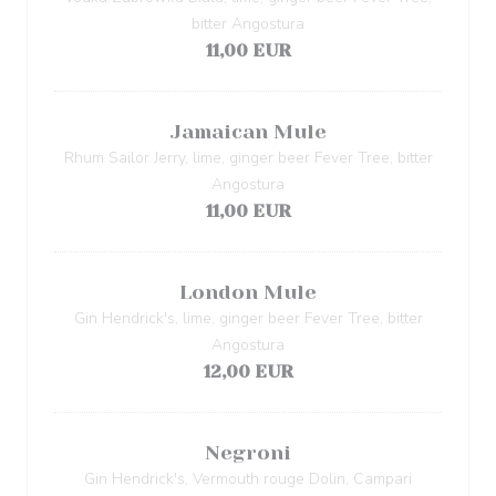
bitter Angostura
11,00 EUR
Jamaican Mule
Rhum Sailor Jerry, lime, ginger beer Fever Tree, bitter
Angostura
11,00 EUR
London Mule
Gin Hendrick's, lime, ginger beer Fever Tree, bitter
Angostura
12,00 EUR
Negroni
Gin Hendrick's, Vermouth rouge Dolin, Campari