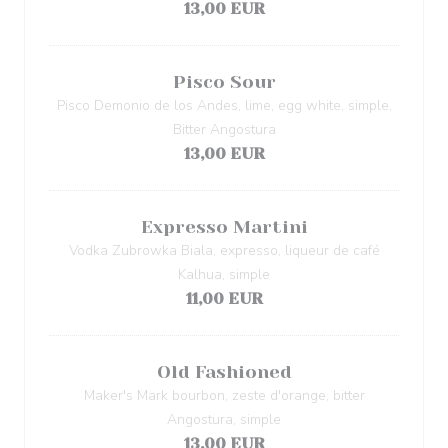
13,00 EUR
Pisco Sour
Pisco Demonio de los Andes, lime, egg white, simple,
Bitter Angostura
13,00 EUR
Expresso Martini
Vodka Zubrowka Biala, expresso, liqueur de café
Kalhua, simple
11,00 EUR
Old Fashioned
Maker's Mark bourbon, zeste d'orange, bitter
Angostura, simple
13,00 EUR