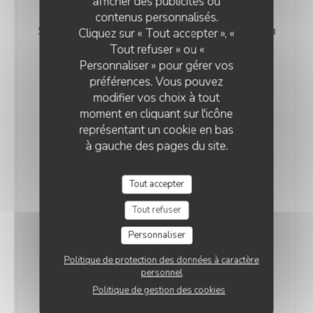
afficher des publicités ou
PETIT NUAGE
contenus personnalisés.
Stracciatella, Tomates Marinées au
Cliquez sur « Tout accepter », «
Thym, Pesto
Tout refuser » ou «
15,00 EUR
Personnaliser » pour gérer vos
préférences. Vous pouvez
modifier vos choix à tout
moment en cliquant sur l'icône
Œuf Parfait, Tagliatelles et crême
représentant un cookie en bas
de courgette, Pickles de chou
à gauche des pages du site.
rouge, chips de Nori
15,00 EUR
Tout accepter
Tout refuser
Carpaccio de Boeuf, Pesto, huile
d'olive citron, tomates marinées,
Personnaliser
Parmesan
Politique de protection des données à caractère
18,00 EUR
personnel
Politique de gestion des cookies