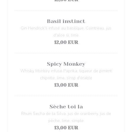
Basil instinct
Gin Hendrick's infusé au basilique, Cointreau, jus
d'aloe si, lime
12,00 EUR
Spicy Monkey
Whisky Monkey infusé Paprika, liqueur de piment
chipotle, lime, sirop d'érable
13,00 EUR
Sèche toi la
Rhum Secha de la Silva, jus de cranberry, jus de
pêche, lime, simple
13,00 EUR