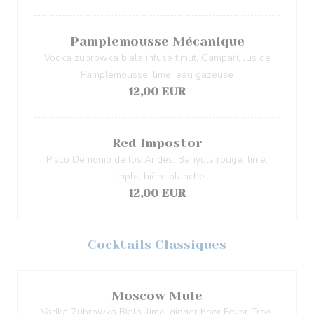
Pamplemousse Mécanique
Vodka zubrowka biala infusé timut, Campari, Jus de
Pamplemousse, lime, eau gazeuse
12,00 EUR
Red Impostor
Pisco Demonio de los Andes, Banyuls rouge, lime,
simple, bière blanche
12,00 EUR
Cocktails Classiques
Moscow Mule
Vodka Zubrowka Biala, lime, ginger beer Fever Tree,