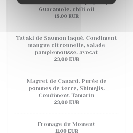
Gambas Rôties à l'Ail, Spicy mayo,
Guacamole, chili oil
18,00 EUR
Tataki de Saumon laqué, Condiment
mangue citronnelle, salade
pamplemousse, avocat
23,00 EUR
Magret de Canard, Purée de
pommes de terre, Shimejis,
Condiment Tamarin
23,00 EUR
Fromage du Moment
11,00 EUR