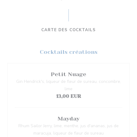
CARTE DES COCKTAILS
Cocktails créations
Petit Nuage
Gin Hendrick's, liqueur de fleur de sureau, concombre,
lime
13,00 EUR
Mayday
Rhum Sailor Jerry, lime, menthe, jus d'ananas, jus de
maracuja, liqueur de fleur de sureau