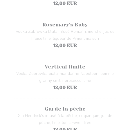
12,00 EUR
Rosemary's Baby
Vodka Zubrowka Biala infusé Romarin, menthe, jus de
Fraise,lime, liqueur de Piment maison
12,00 EUR
Vertical limite
Vodka Zubrowka biala, mandarine Napoleon, pomme
granny smith, prosecco, lime
12,00 EUR
Garde la pêche
Gin Hendrick's infusé à la pêche, rinquinquin, jus de
pêche, lime, tonic Fever Tree
12,00 EUR